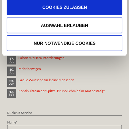
E:
kinder@asblauf.de
COOKIES ZULASSEN
N:
49º 30' 12"
E:
11º 17' 11"
In Google Maps öffnen
AUSWAHL ERLAUBEN
Aktuelle News
NUR NOTWENDIGE COOKIES
ASB-Fahrdienst: Spatenstich für eines der größten Zentren für
22.
Soziale Mobilität in der Metropolregion Nürnberg
JUL
Saison mit Herausforderungen
17.
JUL
Mehr bewegen.
10.
JUL
Große Wünsche für kleine Menschen
25.
JUN
Kontinuität an der Spitze. Bruno Schmidt im Amt bestätigt
13.
MAI
Rückruf-Service
Pflichtfeld
Name
*