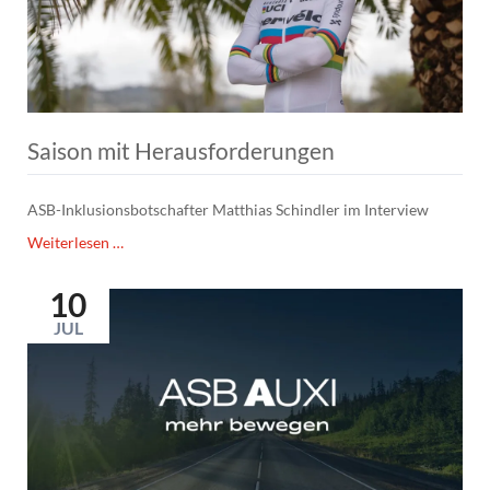
für
Soziale
Mobilität
in
der
Metropolregion
Nürnberg
Saison mit Herausforderungen
ASB-Inklusionsbotschafter Matthias Schindler im Interview
Saison
Weiterlesen …
mit
Herausforderungen
10
JUL