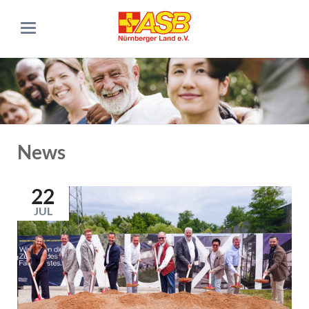
News
22
JUL