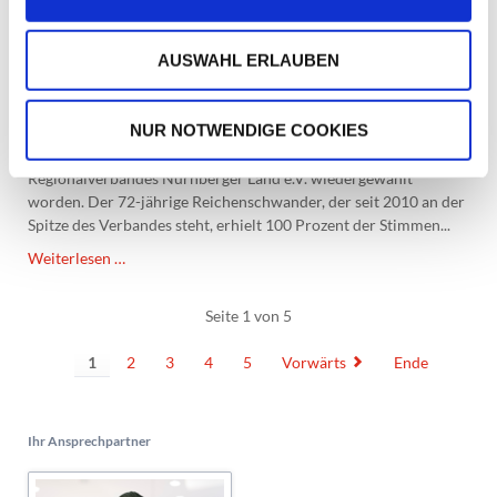
Kontinuität an der Spitze. Bruno Schmidt
AUSWAHL ERLAUBEN
im Amt bestätigt
NUR NOTWENDIGE COOKIES
Bruno Schmidt ist Ende April für weitere vier Jahre als
ehrenamtlicher Vorstandsvorsitzender des ASB-
Regionalverbandes Nürnberger Land e.V. wiedergewählt
worden. Der 72-jährige Reichenschwander, der seit 2010 an der
Spitze des Verbandes steht, erhielt 100 Prozent der Stimmen...
Kontinuität
Weiterlesen …
an
der
Seite 1 von 5
Spitze.
Bruno
1
2
3
4
5
Vorwärts
Ende
Schmidt
im
Amt
Ihr Ansprechpartner
bestätigt