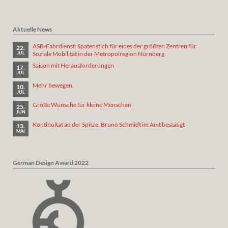
Aktuelle News
ASB-Fahrdienst: Spatenstich für eines der größten Zentren für
22.
Soziale Mobilität in der Metropolregion Nürnberg
JUL
Saison mit Herausforderungen
17.
JUL
Mehr bewegen.
10.
JUL
Große Wünsche für kleine Menschen
25.
JUN
Kontinuität an der Spitze. Bruno Schmidt im Amt bestätigt
13.
MAI
German Design Award 2022