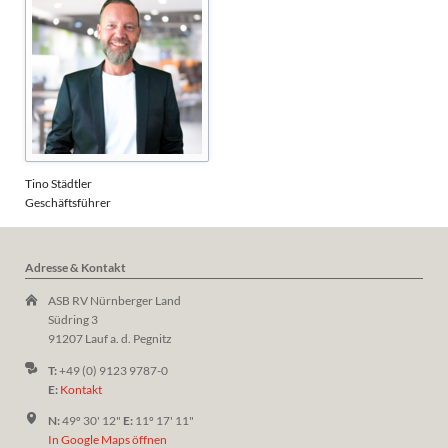
Tino Städtler
Geschäftsführer
Adresse & Kontakt
ASB RV Nürnberger Land
Südring 3
91207 Lauf a. d. Pegnitz
T:
+49 (0) 9123 9787-0
E:
Kontakt
N:
49º 30' 12"
E:
11º 17' 11"
In Google Maps öffnen