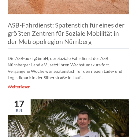
ASB-Fahrdienst: Spatenstich für eines der
größten Zentren für Soziale Mobilität in
der Metropolregion Nürnberg
Die ASB-auxi gGmbH, der Soziale Fahrdienst des ASB
Nürnberger Land e.V., setzt ihren Wachstumskurs fort.
Vergangene Woche war Spatenstich für den neuen Lade- und
Logistikpark in der Silberstraße in Lauf...
ASB-
Weiterlesen …
Fahrdienst:
Spatenstich
17
für
JUL
eines
der
größten
Zentren