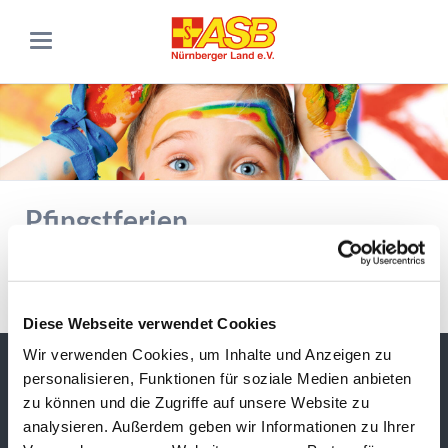
Pfingstferien
23.05.2021–04.06.2021
Zurück
Diese Webseite verwendet Cookies
Wir verwenden Cookies, um Inhalte und Anzeigen zu
Adresse & Kontakt
personalisieren, Funktionen für soziale Medien anbieten
zu können und die Zugriffe auf unsere Website zu
ASB RV Nürnberger Land
Kinder & Jugend
analysieren. Außerdem geben wir Informationen zu Ihrer
Südring 3