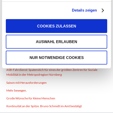
Zusammenhalt im Nürnberger Land zu stärken. Wir freuen uns,
dass wir uns als Sozialverband auch heuer wieder aktiv
Details zeigen
einbringen durften und dass wir mit dieser schönen Spende der
Sparkasse für unser Jugendarbeit belohnt wurden“, betonte
Geschäftsführer Tino Städtler bei der Übergabe.
COOKIES ZULASSEN
Foto: Daniel Decombe
AUSWAHL ERLAUBEN
Zurück
NUR NOTWENDIGE COOKIES
Die letzten News
ASB-Fahrdienst: Spatenstich für eines der größten Zentren für Soziale
Mobilität in der Metropolregion Nürnberg
Saison mit Herausforderungen
Mehr bewegen.
Große Wünsche für kleine Menschen
Kontinuität an der Spitze. Bruno Schmidt im Amt bestätigt