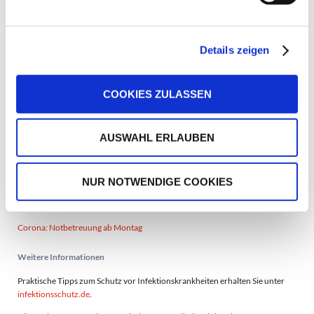
Inzidenz ein bis zwei Tage nach Überschreiten des Grenzwertes.
In beiden Fällen würden wir Sie so bald wie möglich
informieren.
Details zeigen
Zurück
COOKIES ZULASSEN
Vorherige Nachrichten
AUSWAHL ERLAUBEN
Corona: freiwillige Selbsttests für nicht-eingeschulte Kinder
Corona: aktuelle Infos zu Öffnungsschritten und Tests für Kinder
NUR NOTWENDIGE COOKIES
Corona: weiterhin Notbetreuung
Corona: weiterhin Notbetreuung
Corona: Notbetreuung ab Montag
Weitere Informationen
Praktische Tipps zum Schutz vor Infektionskrankheiten erhalten Sie unter
infektionsschutz.de
.