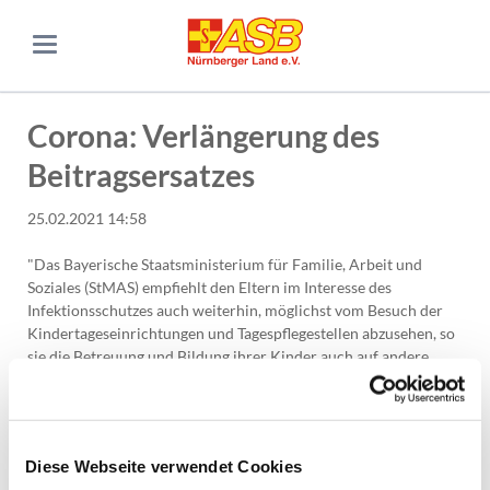
Corona: Verlängerung des
Beitragsersatzes
25.02.2021 14:58
"Das Bayerische Staatsministerium für Familie, Arbeit und
Soziales (StMAS) empfiehlt den Eltern im Interesse des
Infektionsschutzes auch weiterhin, möglichst vom Besuch der
Kindertageseinrichtungen und Tagespflegestellen abzusehen, so
sie die Betreuung und Bildung ihrer Kinder auch auf andere
Weise sicherstellen können. Die Eltern leisten damit einen
wertvollen Beitrag dazu, Kontakte auch im Bereich der
Kindertagesbetreuung auf das notwendige Maß zu reduzieren.
[...] Die Bayerische Staatsregierung hat am 23. Februar 2021
Diese Webseite verwendet Cookies
ferner beschlossen, Eltern und Kindertageseinrichtungen bzw.