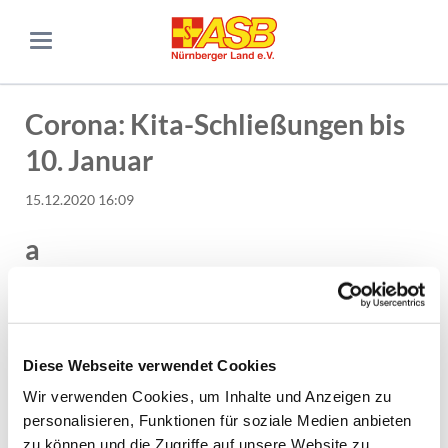
Corona: Kita-Schließungen bis
10. Januar
15.12.2020 16:09
a
Grundsätzlich sind die
Kindertagesstätten behördlich
geschlossen
. Oberstes Ziel der Maßnahmen ist das radikale
Herunterfahren von Kontakten und Kontaktpersonen, um die
weitere Ausbreitung des Corona-Virus zu vermeiden. Die
Diese Webseite verwendet Cookies
Notbetreuung
soll ausdrücklich nur
in Ausnahmefällen
gewährt
werden.
Wir verwenden Cookies, um Inhalte und Anzeigen zu
personalisieren, Funktionen für soziale Medien anbieten
Bitte prüfen Sie dringend und eingehend, ob bzw. an welchen
zu können und die Zugriffe auf unsere Website zu