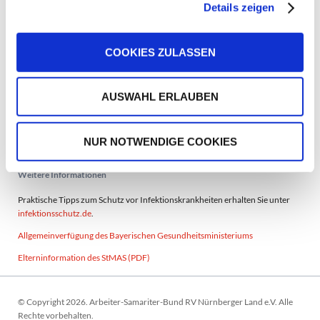
Details zeigen
Vorherige Nachrichten
COOKIES ZULASSEN
Corona: freiwillige Selbsttests für nicht-eingeschulte Kinder
Corona: aktuelle Infos zu Öffnungsschritten und Tests für Kinder
AUSWAHL ERLAUBEN
Corona: weiterhin Notbetreuung
Corona: weiterhin Notbetreuung
NUR NOTWENDIGE COOKIES
Corona: Notbetreuung ab Montag
Weitere Informationen
Praktische Tipps zum Schutz vor Infektionskrankheiten erhalten Sie unter
infektionsschutz.de
.
Allgemeinverfügung des Bayerischen Gesundheitsministeriums
Elterninformation des StMAS (PDF)
© Copyright 2026. Arbeiter-Samariter-Bund RV Nürnberger Land e.V. Alle
Rechte vorbehalten.